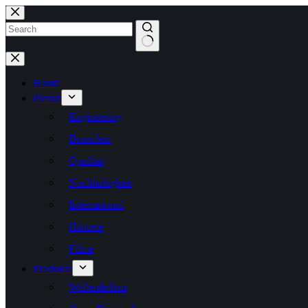
Zum
Inhalt
springen
Keine
Ergebnisse
Home
Pieron
Engineering
Branchen
Qualität
Nachhaltigkeit
International
Historie
Filme
Produkte
Wellenfedern