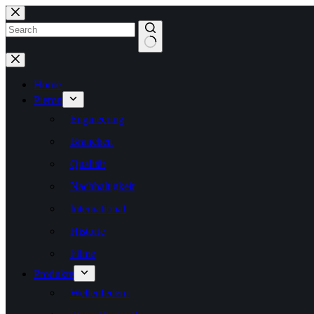
Zum
Inhalt
springen
Keine
Ergebnisse
Home
Pieron
Engineering
Branchen
Qualität
Nachhaltigkeit
International
Historie
Filme
Produkte
Wellenfedern