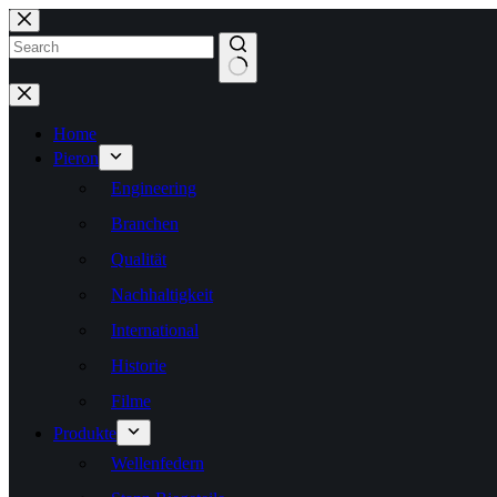
Zum
Inhalt
springen
Keine
Ergebnisse
Home
Pieron
Engineering
Branchen
Qualität
Nachhaltigkeit
International
Historie
Filme
Produkte
Wellenfedern