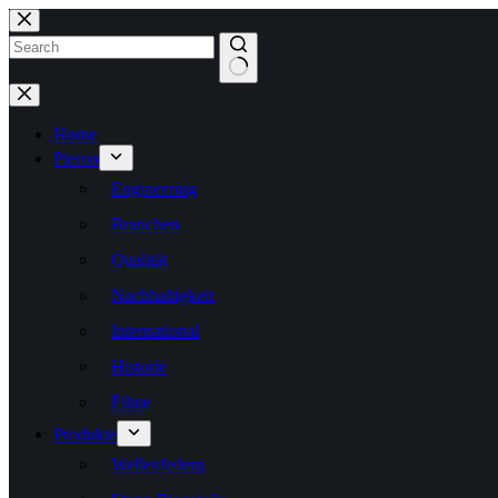
Zum
Inhalt
springen
Keine
Ergebnisse
Home
Pieron
Engineering
Branchen
Qualität
Nachhaltigkeit
International
Historie
Filme
Produkte
Wellenfedern