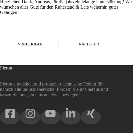
Herzlichen Dank, Andreas, für die jahrzehntelange Unterstützung! Wir
wünschen alles Gute für den Ruhestand & Lars weiterhin gutes
Gelingen!
VORHERIGER
NÄCHSTER
Pieron
Pieron entwickelt und produziert technische Federn für
nahezu alle Industriebereiche. Fordern Sie uns heraus und
lassen Sie uns gemeinsam etwas bewegen!