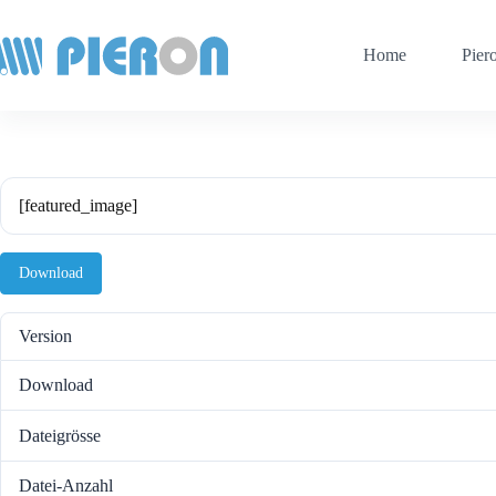
Zum
Inhalt
springen
Home
Pier
[featured_image]
Download
Version
Download
Dateigrösse
Datei-Anzahl