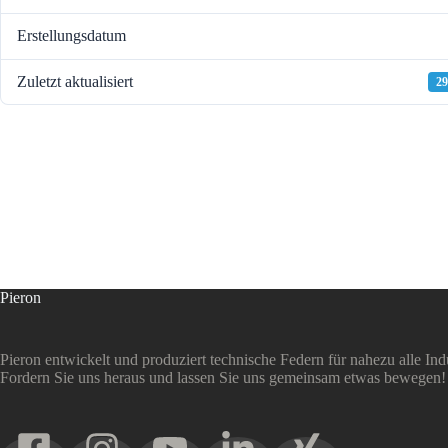
Erstellungsdatum
Zuletzt aktualisiert
29
Pieron
Pieron entwickelt und produziert technische Federn für nahezu alle Ind
Fordern Sie uns heraus und lassen Sie uns gemeinsam etwas bewegen!