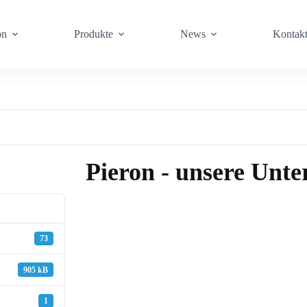
on
Produkte
News
Kontak
Pieron - unsere Unt
73
905 kB
1