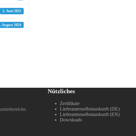
2. Juni 2022
. August 2024
Nützliches
Zertifikate
Lieferantenselbstauskunft (DE)
ustriebereiche.
Lieferantenselbstauskunft (EN)
Downloads