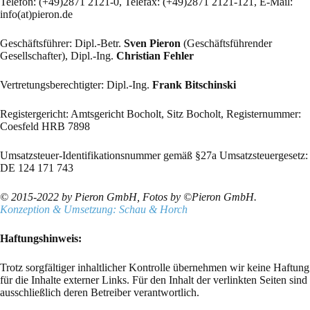
Telefon: (+49)2871 2121-0, Telefax: (+49)2871 2121-121, E-Mail:
info(at)pieron.de
Geschäftsführer: Dipl.-Betr.
Sven Pieron
(Geschäftsführender
Gesellschafter), Dipl.-Ing.
Christian Fehler
Vertretungsberechtigter: Dipl.-Ing.
Frank Bitschinski
Registergericht: Amtsgericht Bocholt, Sitz Bocholt, Registernummer:
Coesfeld HRB 7898
Umsatzsteuer-Identifikationsnummer gemäß §27a Umsatzsteuergesetz:
DE 124 171 743
© 2015-2022 by Pieron GmbH, Fotos by ©Pieron GmbH.
Konzeption & Umsetzung: Schau & Horch
Haftungshinweis:
Trotz sorgfältiger inhaltlicher Kontrolle übernehmen wir keine Haftung
für die Inhalte externer Links. Für den Inhalt der verlinkten Seiten sind
ausschließlich deren Betreiber verantwortlich.